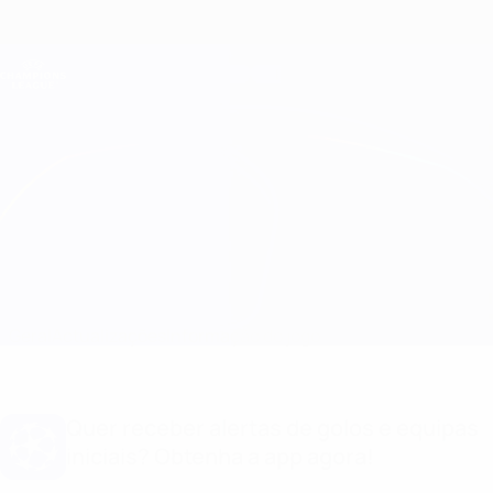
Saltar
para
o
Oficial da Champions League
Obtenha
conteúdo
Resultados em directo e Fantasy
principal
UEFA Champions League
Arsenal vs Shakhtar
Geral
Actualizações
Informação do jogo
Quer receber alertas de golos e equipas
iniciais? Obtenha a app agora!