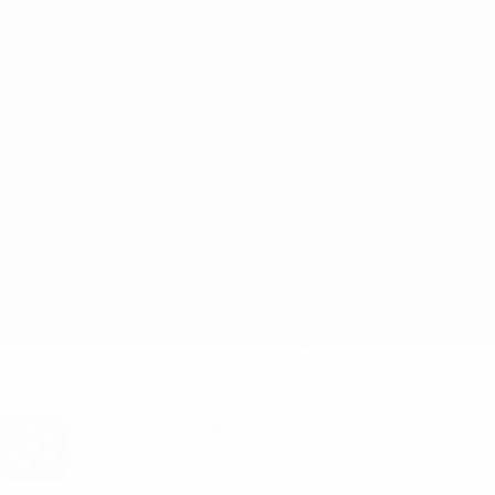
Saltar
para
o
Oficial da Champions League
Obtenha
conteúdo
Resultados em directo e Fantasy
principal
UEFA Champions League
Leipzig vs Juventus
Geral
Actualizações
Informação do jogo
Quer receber alertas de golos e equipas
iniciais? Obtenha a app agora!