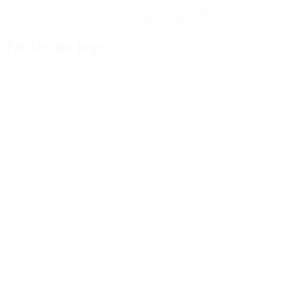
Descarregue a App
Agora não
Factos do jogo