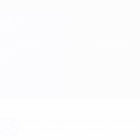
Saltar
para
o
Oficial da Champions League
Obtenha
conteúdo
Resultados em directo e Fantasy
principal
UEFA Champions League
S. Bratislava vs Midtjylland Equipas
Geral
Actualizações
Informação do jogo
Quer receber alertas de golos e equipas
iniciais? Obtenha a app agora!