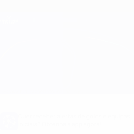
Saltar
para
o
Oficial da Champions League
Obtenha
conteúdo
Resultados em directo e Fantasy
principal
UEFA Champions League
Dinamo-Minsk vs Ludogorets
Geral
Actualizações
Informação do jogo
Quer receber alertas de golos e equipas
iniciais? Obtenha a app agora!