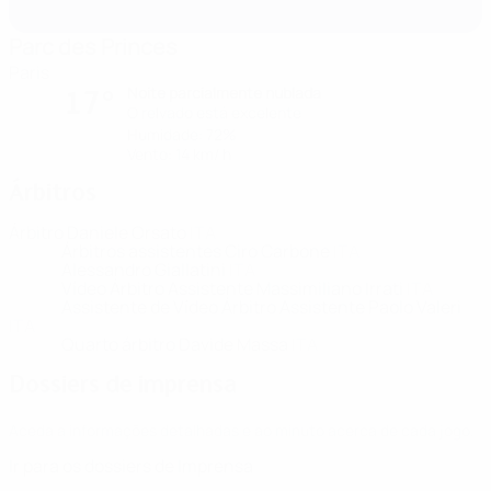
Parc des Princes
Paris
Noite parcialmente nublada
17°
O relvado está excelente
Humidade: 72%
Vento: 14 km/ h
Árbitros
Árbitro
Daniele Orsato
ITA
Árbitros assistentes
Ciro Carbone
ITA
Alessandro Giallatini
ITA
Vídeo Árbitro Assistente
Massimiliano Irrati
ITA
Assistente de Vídeo Árbitro Assistente
Paolo Valeri
ITA
Quarto árbitro
Davide Massa
ITA
Dossiers de imprensa
Aceda a informações detalhadas e ao minuto acerca de cada jogo.
Ir para os dossiers de Imprensa