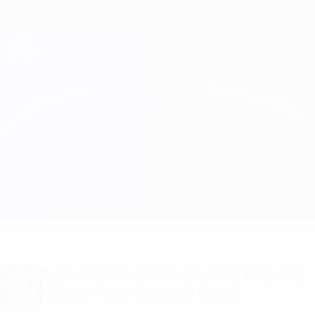
Saltar
para
o
Oficial da Champions League
Obtenha
conteúdo
Resultados em directo e Fantasy
principal
UEFA Champions League
Paris vs B. Dortmund Informação do jogo
Geral
Actualizações
Informação do jogo
Quer receber alertas de golos e equipas
iniciais? Obtenha a app agora!