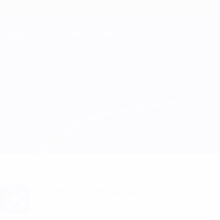
Saltar
para
o
Oficial da Champions League
conteúdo
Resultados em directo e Fantasy
principal
UEFA Champions League
Geral
Actualizações
Informação do jogo
Paris vs Barcelona Equipas
Quer receber alertas de golos e equipas i