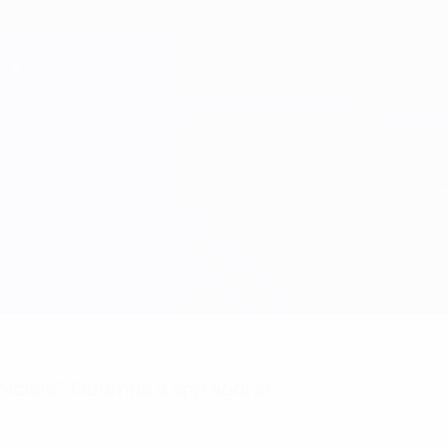
niciais? Obtenha a app agora!