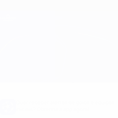
Saltar
para
o
Oficial da Champions League
Obtenha
conteúdo
Resultados em directo e Fantasy
principal
UEFA Champions League
B. Dortmund vs PSV Equipas
Geral
Actualizações
Informação do jogo
Quer receber alertas de golos e equipas
iniciais? Obtenha a app agora!