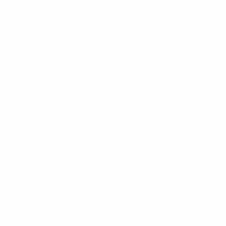
Descarregue a App
Agora não