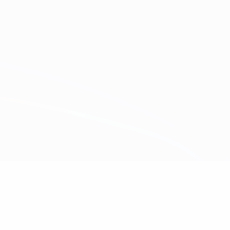
Obtenha