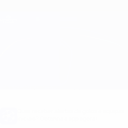
Saltar
para
o
Oficial da Champions League
Obtenha
conteúdo
Resultados em directo e Fantasy
principal
UEFA Champions League
Inter vs Atleti
Geral
Actualizações
Informação do jogo
Quer receber alertas de golos e equipas
iniciais? Obtenha a app agora!