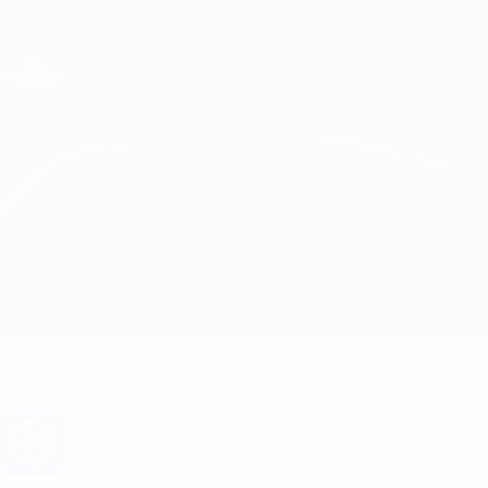
Saltar
para
o
Oficial da Champions League
Obtenha
conteúdo
Resultados em directo e Fantasy
principal
UEFA Champions League
Bayern München vs Man Utd Informação do jogo
Geral
Actualizações
Informação do jogo
Quer receber alertas de golos e equipas
iniciais? Obtenha a app agora!