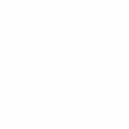
Descarregue a App
Agora não