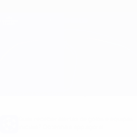
Saltar
para
o
Oficial da Champions League
Obtenha
conteúdo
Resultados em directo e Fantasy
principal
UEFA Champions League
Braga vs Real Madrid Informação do jogo
Geral
Actualizações
Informação do jogo
Quer receber alertas de golos e equipas
iniciais? Obtenha a app agora!