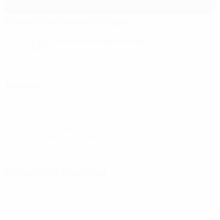
Estádio Municipal de Braga
Braga
Noite parcialmente nublada
16°
O relvado está molhado
Humidade: 91%
Vento: 5 km/ h
Árbitros
Árbitro
Michael Oliver
ENG
Árbitros assistentes
Stuart Burt
ENG
Dan
Cook
ENG
Vídeo Árbitro Assistente
Stuart Attwell
ENG
Assistente de Vídeo Árbitro Assistente
Christian
Dingert
GER
Quarto árbitro
Andrew Madley
ENG
Dossiers de imprensa
Aceda a informações detalhadas e ao minuto acerca de cada jogo.
Ir para os dossiers de Imprensa