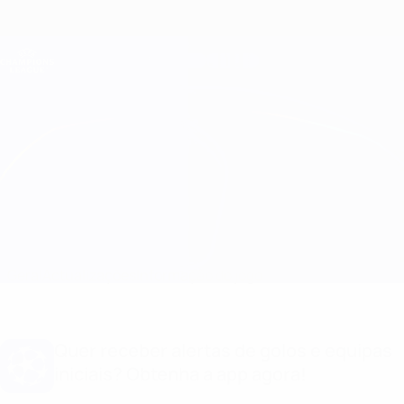
Saltar
para
o
Oficial da Champions League
Obtenha
conteúdo
Resultados em directo e Fantasy
principal
UEFA Champions League
Marseille vs Panathinaikos
Geral
Actualizações
Informação do jogo
Quer receber alertas de golos e equipas
iniciais? Obtenha a app agora!