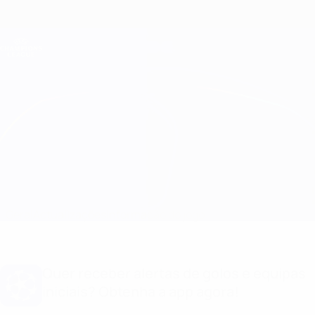
Saltar
para
o
Oficial da Champions League
Obtenha
conteúdo
Resultados em directo e Fantasy
principal
UEFA Champions League
Milan vs Napoli
Geral
Actualizações
Informação do jogo
Quer receber alertas de golos e equipas
iniciais? Obtenha a app agora!