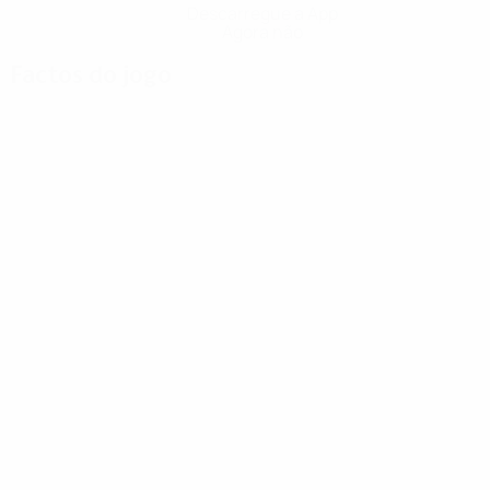
Descarregue a App
Agora não
Factos do jogo