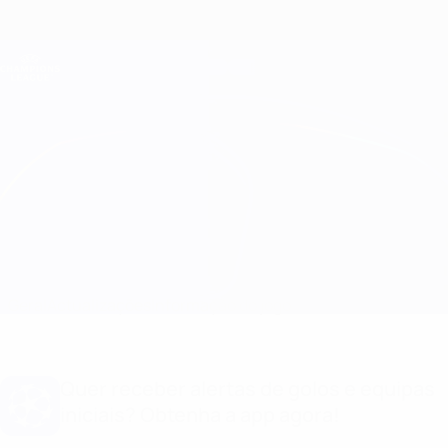
Saltar
para
o
Oficial da Champions League
Obtenha
conteúdo
Resultados em directo e Fantasy
principal
UEFA Champions League
Porto vs Atleti
Geral
Actualizações
Informação do jogo
Quer receber alertas de golos e equipas
iniciais? Obtenha a app agora!