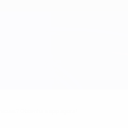
niciais? Obtenha a app agora!