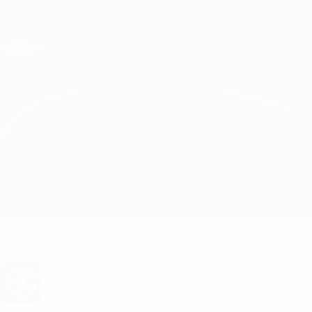
Saltar
para
o
Oficial da Champions League
Obtenha
conteúdo
Resultados em directo e Fantasy
principal
UEFA Champions League
Man City vs Real Madrid
Geral
Actualizações
Informação do jogo
Quer receber alertas de golos e equipas
iniciais? Obtenha a app agora!