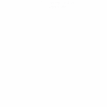
Descarregue a App
Agora não