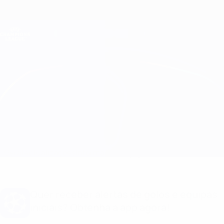
Saltar
para
o
Oficial da Champions League
Obtenha
conteúdo
Resultados em directo e Fantasy
principal
UEFA Champions League
Villarreal vs Bayern München Informação do jogo
Geral
Actualizações
Informação do jogo
Quer receber alertas de golos e equipas
iniciais? Obtenha a app agora!