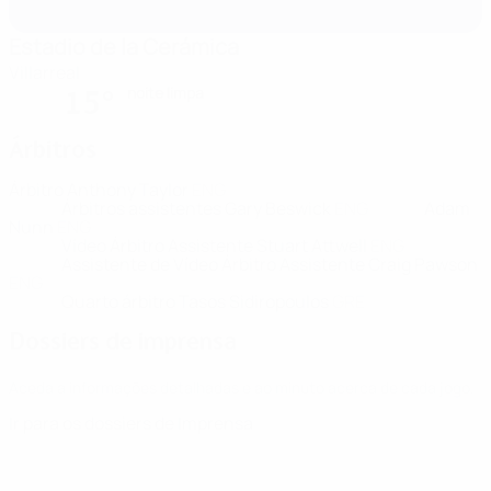
Estadio de la Cerámica
Villarreal
noite limpa
15°
Árbitros
Árbitro
Anthony Taylor
ENG
Árbitros assistentes
Gary Beswick
ENG
Adam
Nunn
ENG
Vídeo Árbitro Assistente
Stuart Attwell
ENG
Assistente de Vídeo Árbitro Assistente
Craig Pawson
ENG
Quarto árbitro
Tasos Sidiropoulos
GRE
Dossiers de imprensa
Aceda a informações detalhadas e ao minuto acerca de cada jogo.
Ir para os dossiers de Imprensa