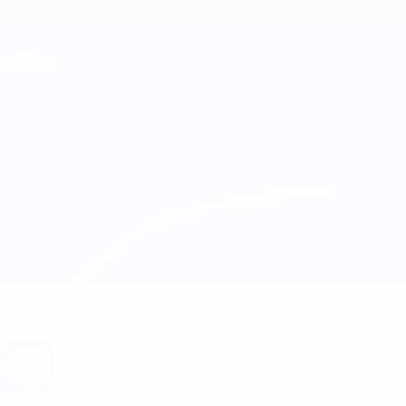
Saltar
para
o
Oficial da Champions League
conteúdo
Resultados em directo e Fantasy
principal
UEFA Champions League
Chelsea vs Real Madrid
Geral
Actualizações
Informação do jogo
Quer receber alertas de golos e equipas i