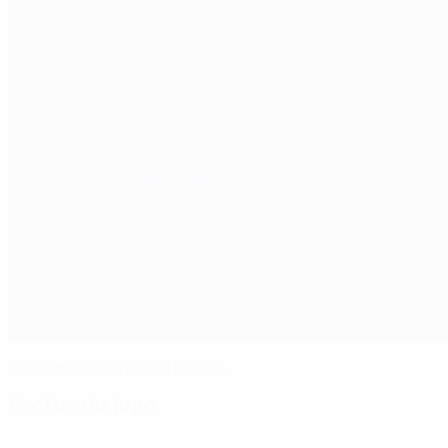
Benzema inspira Real Madrid
Factos do jogo