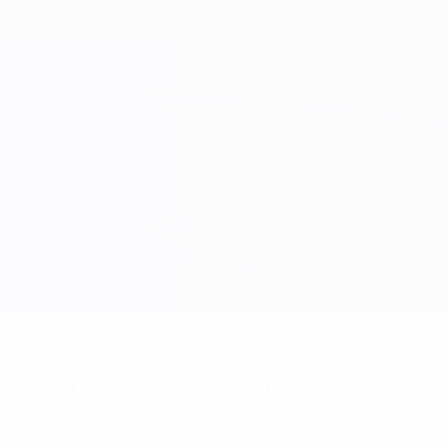
niciais? Obtenha a app agora!