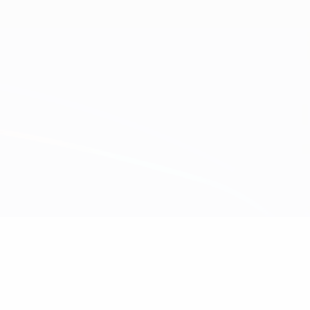
Obtenha