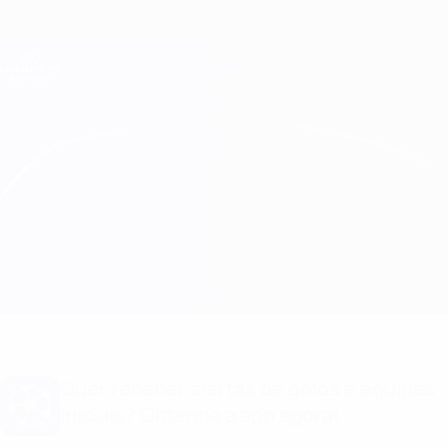
Saltar
para
o
Oficial da Champions League
Obtenha
conteúdo
Resultados em directo e Fantasy
principal
UEFA Champions League
Man City vs Club Brugge
Geral
Actualizações
Informação do jogo
Quer receber alertas de golos e equipas
iniciais? Obtenha a app agora!