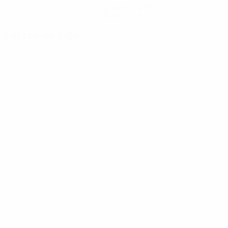
Descarregue a App
Agora não
Factos do jogo