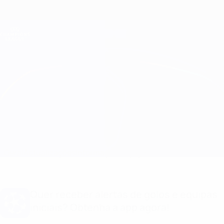
Saltar
para
o
Oficial da Champions League
Obtenha
conteúdo
Resultados em directo e Fantasy
principal
UEFA Champions League
Leipzig vs Paris
Geral
Actualizações
Informação do jogo
Quer receber alertas de golos e equipas
iniciais? Obtenha a app agora!