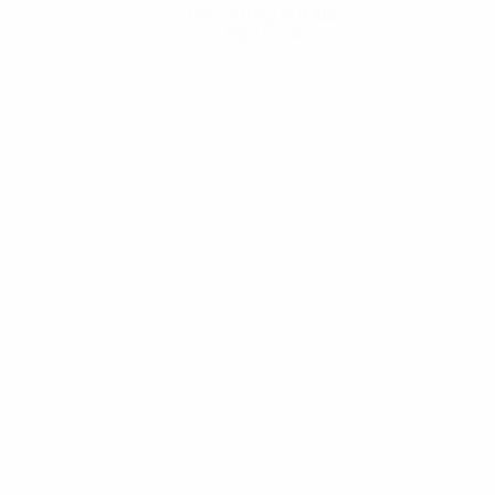
Descarregue a App
Agora não