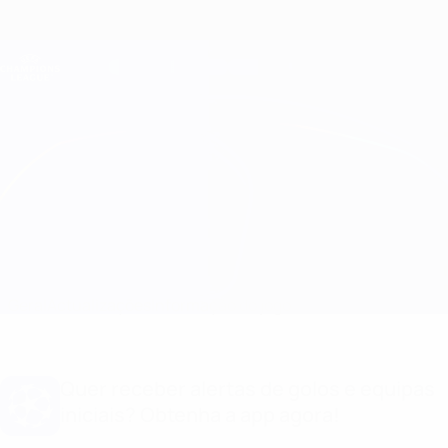
Saltar
para
o
Oficial da Champions League
Obtenha
conteúdo
Resultados em directo e Fantasy
principal
UEFA Champions League
Sporting CP vs Ajax Equipas
Geral
Actualizações
Informação do jogo
Quer receber alertas de golos e equipas
iniciais? Obtenha a app agora!