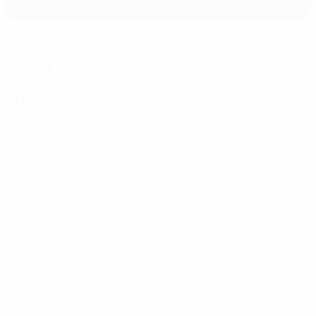
Johan Cruijff ArenA
Amesterdão
Nublado
5°
O relvado está suave
Árbitros
Árbitro
Davide Massa
ITA
Árbitros assistentes
Matteo Passeri
ITA
Alessandro Costanzo
ITA
Vídeo Árbitro Assistente
Paolo Valeri
ITA
Assistente de Vídeo Árbitro Assistente
Massimiliano
Irrati
ITA
Quarto árbitro
Fabio Maresca
ITA
Dossiers de imprensa
Aceda a informações detalhadas e ao minuto acerca de cada jogo.
Ir para os dossiers de Imprensa