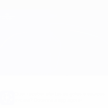
Saltar
para
o
Oficial da Champions League
Obtenha
conteúdo
Resultados em directo e Fantasy
principal
UEFA Champions League
Ajax vs Sporting CP Informação do jogo
Geral
Actualizações
Informação do jogo
Quer receber alertas de golos e equipas
iniciais? Obtenha a app agora!