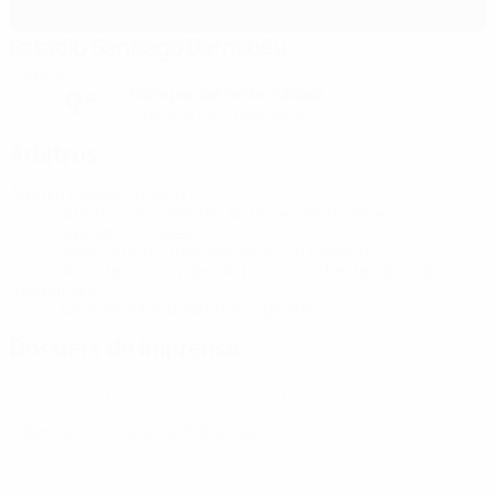
Estadio Santiago Bernabéu
Madrid
Noite parcialmente nublada
9°
O relvado está excelente
Árbitros
Árbitro
Benoît Bastien
FRA
Árbitros assistentes
Aurélien Berthomieu
FRA
Benjamin Pages
FRA
Vídeo Árbitro Assistente
Willy Delajod
FRA
Assistente de Vídeo Árbitro Assistente
Sascha
Stegemann
GER
Quarto árbitro
Jérémie Pignard
FRA
Dossiers de imprensa
Aceda a informações detalhadas e ao minuto acerca de cada jogo.
Ir para os dossiers de Imprensa