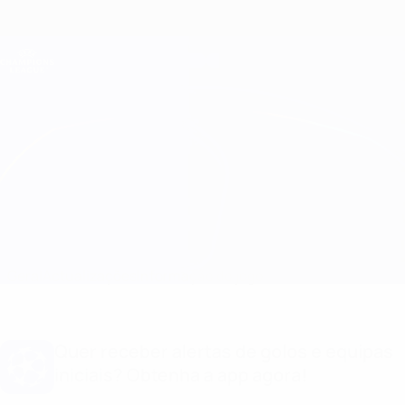
Saltar
para
o
Oficial da Champions League
Obtenha
conteúdo
Resultados em directo e Fantasy
principal
UEFA Champions League
Real Madrid vs Shakhtar Informação do jogo
Geral
Actualizações
Informação do jogo
Quer receber alertas de golos e equipas
iniciais? Obtenha a app agora!