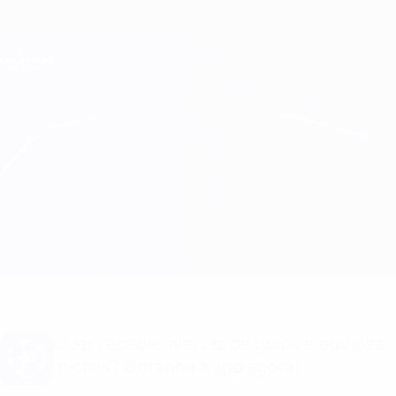
Saltar
para
o
Oficial da Champions League
Obtenha
conteúdo
Resultados em directo e Fantasy
principal
UEFA Champions League
CFR Cluj vs Young Boys
Geral
Actualizações
Informação do jogo
Quer receber alertas de golos e equipas
iniciais? Obtenha a app agora!