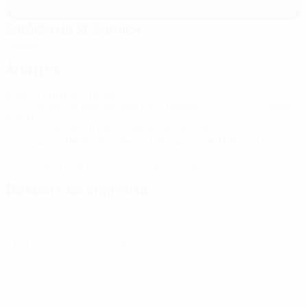
Estádio do SL Benfica
Lisboa
Árbitros
Árbitro
Anthony Taylor
ENG
Árbitros assistentes
Gary Beswick
ENG
Adam
Nunn
ENG
Vídeo Árbitro Assistente
Stuart Attwell
ENG
Assistente de Vídeo Árbitro Assistente
Paul Tierney
ENG
Quarto árbitro
Artur Soares Dias
POR
Dossiers de imprensa
Aceda a informações detalhadas e ao minuto acerca de cada jogo.
Ir para os dossiers de Imprensa