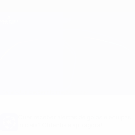
Saltar
para
o
Oficial da Champions League
Obtenha
conteúdo
Resultados em directo e Fantasy
principal
UEFA Champions League
Atalanta vs Paris Informação do jogo
Geral
Actualizações
Informação do jogo
Quer receber alertas de golos e equipas
iniciais? Obtenha a app agora!