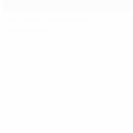
Crónica: Leipzig 2-1 Atlético de Madrid
Factos do jogo