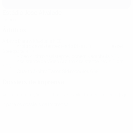
Estádio José Alvalade
Lisboa
Árbitros
Árbitro
Danny Makkelie
NED
Árbitros assistentes
Mario Diks
NED
Hessel
Steegstra
NED
Vídeo Árbitro Assistente
Jochem Kamphuis
NED
Assistente de Vídeo Árbitro Assistente
Kevin Blom
NED
Quarto árbitro
Tasos Sidiropoulos
GRE
Dossiers de imprensa
Aceda a informações detalhadas e ao minuto acerca de cada jogo.
Ir para os dossiers de Imprensa