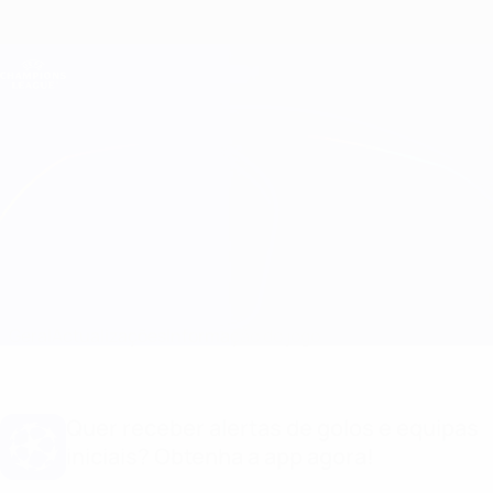
Saltar
para
o
Oficial da Champions League
Obtenha
conteúdo
Resultados em directo e Fantasy
principal
UEFA Champions League
Man City vs Lyon Informação do jogo
Geral
Actualizações
Informação do jogo
Quer receber alertas de golos e equipas
iniciais? Obtenha a app agora!