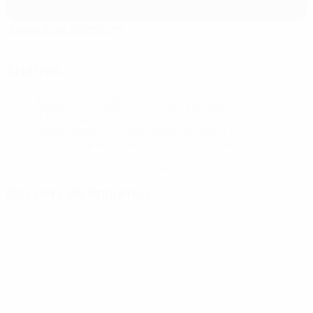
Juventus Stadium
Turim
Árbitros
Árbitra
Stéphanie Frappart
FRA
Árbitros assistentes
Hicham Zakrani
FRA
Mehdi Rahmouni
FRA
Vídeo Árbitro Assistente
Benoît Millot
FRA
Assistente de Vídeo Árbitro Assistente
Willy Delajod
FRA
Quarto árbitro
Karim Abed
FRA
Dossiers de imprensa
Aceda a informações detalhadas e ao minuto acerca de cada jogo.
Ir para os dossiers de Imprensa