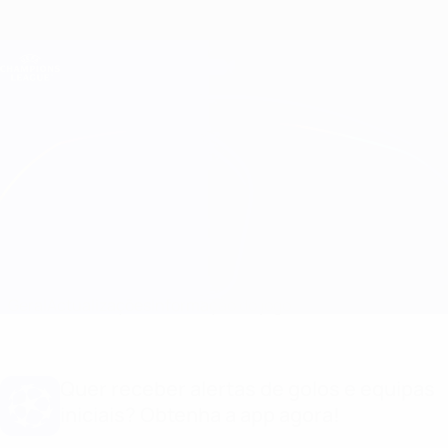
Saltar
para
o
Oficial da Champions League
Obtenha
conteúdo
Resultados em directo e Fantasy
principal
UEFA Champions League
Juventus vs Dynamo Kyiv Informação do jogo
Geral
Actualizações
Informação do jogo
Quer receber alertas de golos e equipas
iniciais? Obtenha a app agora!