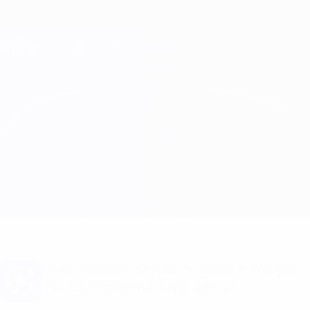
Saltar
para
o
Oficial da Champions League
Obtenha
conteúdo
Resultados em directo e Fantasy
principal
UEFA Champions League
Atleti vs Lokomotiv Moskva
Geral
Actualizações
Informação do jogo
Quer receber alertas de golos e equipas
iniciais? Obtenha a app agora!