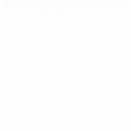
City of Manchester Stadium
Manchester
Árbitros
Árbitro
Andris Treimanis
LVA
Árbitros assistentes
Haralds Gudermanis
LVA
Aleksejs Spasennikovs
LVA
Vídeo Árbitro Assistente
Jochem Kamphuis
NED
Assistente de Vídeo Árbitro Assistente
Kevin Blom
NED
Quarto árbitro
Aleksandrs Golubevs
LVA
Dossiers de imprensa
Aceda a informações detalhadas e ao minuto acerca de cada jogo.
Ir para os dossiers de Imprensa