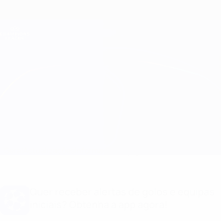
Saltar
para
o
Oficial da Champions League
Obtenha
conteúdo
Resultados em directo e Fantasy
principal
UEFA Champions League
Man City vs Porto Informação do jogo
Geral
Actualizações
Informação do jogo
Quer receber alertas de golos e equipas
iniciais? Obtenha a app agora!