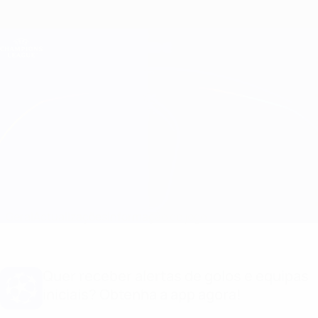
Saltar
para
o
Oficial da Champions League
Obtenha
conteúdo
Resultados em directo e Fantasy
principal
UEFA Champions League
Man City vs Tottenham Informação do jogo
Geral
Actualizações
Informação do jogo
Quer receber alertas de golos e equipas
iniciais? Obtenha a app agora!