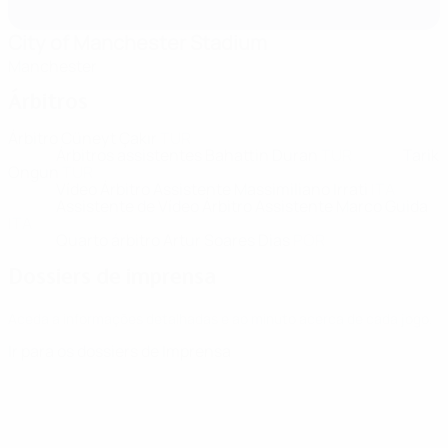
City of Manchester Stadium
Manchester
Árbitros
Árbitro
Cüneyt Çakır
TUR
Árbitros assistentes
Bahattin Duran
TUR
Tarik
Ongun
TUR
Vídeo Árbitro Assistente
Massimiliano Irrati
ITA
Assistente de Vídeo Árbitro Assistente
Marco Guida
ITA
Quarto árbitro
Artur Soares Dias
POR
Dossiers de imprensa
Aceda a informações detalhadas e ao minuto acerca de cada jogo.
Ir para os dossiers de Imprensa