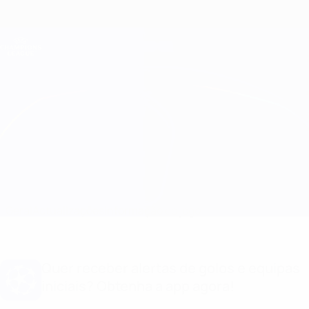
Saltar
para
o
Oficial da Champions League
Obtenha
conteúdo
Resultados em directo e Fantasy
principal
UEFA Champions League
Leverkusen vs Juventus Informação do jogo
Geral
Actualizações
Informação do jogo
Quer receber alertas de golos e equipas
iniciais? Obtenha a app agora!