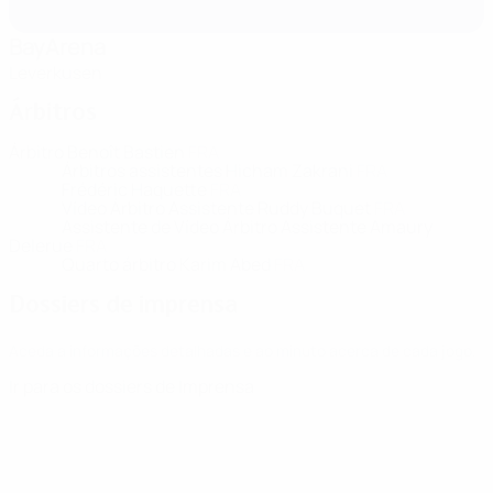
BayArena
Leverkusen
Árbitros
Árbitro
Benoît Bastien
FRA
Árbitros assistentes
Hicham Zakrani
FRA
Frédéric Haquette
FRA
Vídeo Árbitro Assistente
Ruddy Buquet
FRA
Assistente de Vídeo Árbitro Assistente
Amaury
Delerue
FRA
Quarto árbitro
Karim Abed
FRA
Dossiers de imprensa
Aceda a informações detalhadas e ao minuto acerca de cada jogo.
Ir para os dossiers de Imprensa