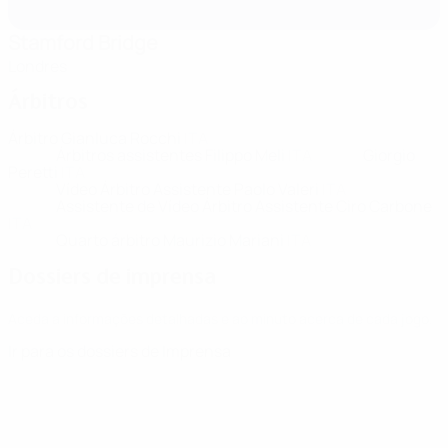
Stamford Bridge
Londres
Árbitros
Árbitro
Gianluca Rocchi
ITA
Árbitros assistentes
Filippo Meli
ITA
Giorgio
Peretti
ITA
Vídeo Árbitro Assistente
Paolo Valeri
ITA
Assistente de Vídeo Árbitro Assistente
Ciro Carbone
ITA
Quarto árbitro
Maurizio Mariani
ITA
Dossiers de imprensa
Aceda a informações detalhadas e ao minuto acerca de cada jogo.
Ir para os dossiers de Imprensa