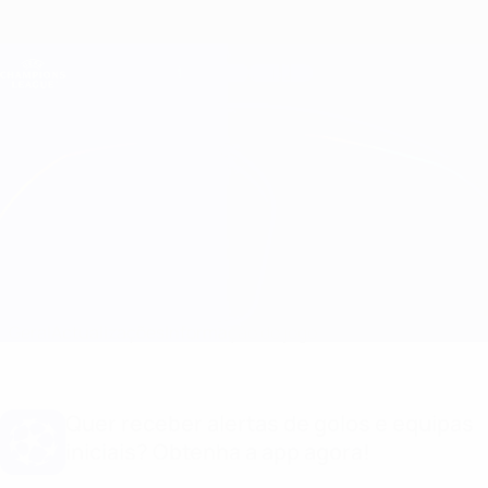
Saltar
para
o
Oficial da Champions League
Obtenha
conteúdo
Resultados em directo e Fantasy
principal
UEFA Champions League
Chelsea vs Ajax Informação do jogo
Geral
Actualizações
Informação do jogo
Quer receber alertas de golos e equipas
iniciais? Obtenha a app agora!