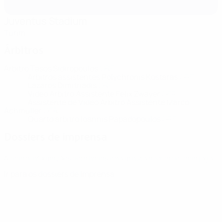
Juventus Stadium
Turim
Árbitros
Árbitro
Tasos Sidiropoulos
GRE
Árbitros assistentes
Polychronis Kostaras
GRE
Lazaros Dimitriadis
GRE
Vídeo Árbitro Assistente
Felix Zwayer
GER
Assistente de Vídeo Árbitro Assistente
Marco
Achmüller
GER
Quarto árbitro
Ioannis Papadopoulos
GRE
Dossiers de imprensa
Aceda a informações detalhadas e ao minuto acerca de cada jogo.
Ir para os dossiers de Imprensa