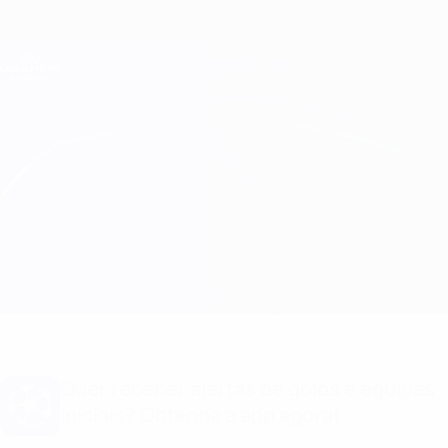
Saltar
para
o
Oficial da Champions League
Obtenha
conteúdo
Resultados em directo e Fantasy
principal
UEFA Champions League
Juventus vs Lokomotiv Moskva Informação do jogo
Geral
Actualizações
Informação do jogo
Quer receber alertas de golos e equipas
iniciais? Obtenha a app agora!