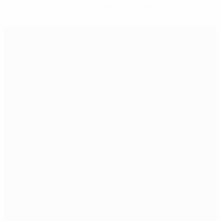
Descarregue a App
Agora não