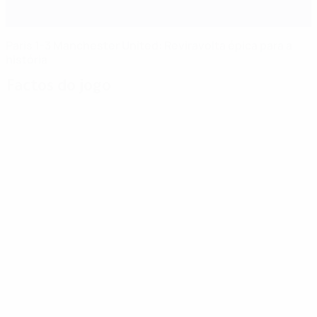
Paris 1-3 Manchester United: Reviravolta épica para a
história
Factos do jogo