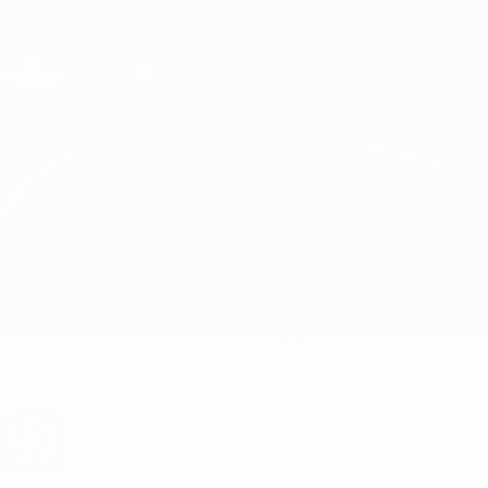
Saltar
para
o
Oficial da Champions League
Obtenha
conteúdo
Resultados em directo e Fantasy
principal
UEFA Champions League
Paris vs Man Utd
Geral
Actualizações
Informação do jogo
Quer receber alertas de golos e equipas
iniciais? Obtenha a app agora!