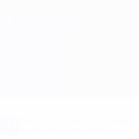
Saltar
para
o
Oficial da Champions League
Obtenha
conteúdo
Resultados em directo e Fantasy
principal
UEFA Champions League
Tottenham vs Liverpool Estatísticas
Geral
Actualizações
Informação do jogo
A final
Quer receber alertas de golos e equipas
iniciais? Obtenha a app agora!