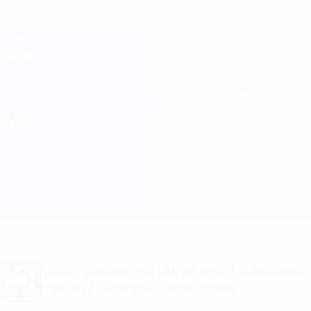
Saltar
para
o
Oficial da Champions League
Obtenha
conteúdo
Resultados em directo e Fantasy
principal
UEFA Champions League
Tottenham vs Liverpool
Geral
Actualizações
Informação do jogo
A final
Quer receber alertas de golos e equipas
iniciais? Obtenha a app agora!