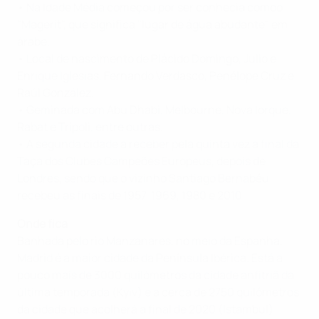
• Na Idade Média começou por ser conhecia comoo
"Magerit", que significa "lugar de água abudante" em
árabe.
• Local de nascimento de Plácido Domingo, Julio e
Enrique Iglesias, Fernando Verdasco, Penélope Cruz e
Raúl González.
• Geminada com Abu Dhabi, Melbourne, Nova Iorque,
Rabat e Tripoli, entre outras.
• A segunda cidade a receber pela quinta vez a final da
Taça dos Clubes Campeões Europeus, depois de
Londres, sendo que o vizinho Santiago Bernabéu
recebeu as finais de 1957, 1969, 1980 e 2010.
Onde fica
Banhada pelo rio Manzanares, no meio da Espanha,
Madrid é a maior cidade da Península Ibérica. Está a
pouco mais de 3000 quilómetros da cidade anfitriã da
última temporada (Kyiv) e a cerca de 2750 quilómetros
da cidade que acolherá a final de 2020 (Istambul).