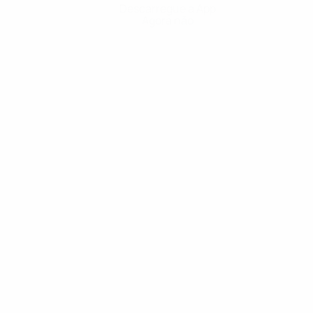
Descarregue a App
Agora não