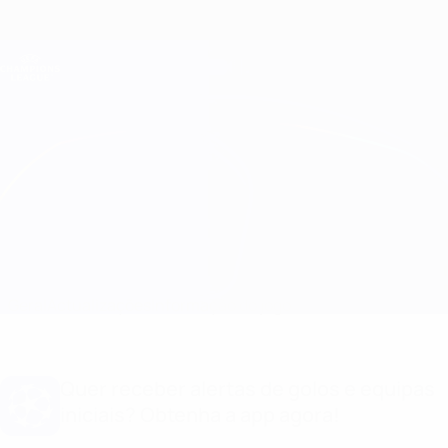
Saltar
para
o
Oficial da Champions League
Obtenha
conteúdo
Resultados em directo e Fantasy
principal
UEFA Champions League
Qarabağ vs Chelsea Informação do jogo
Geral
Actualizações
Informação do jogo
Quer receber alertas de golos e equipas
iniciais? Obtenha a app agora!