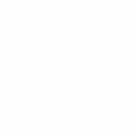
Descarregue a App
Agora não