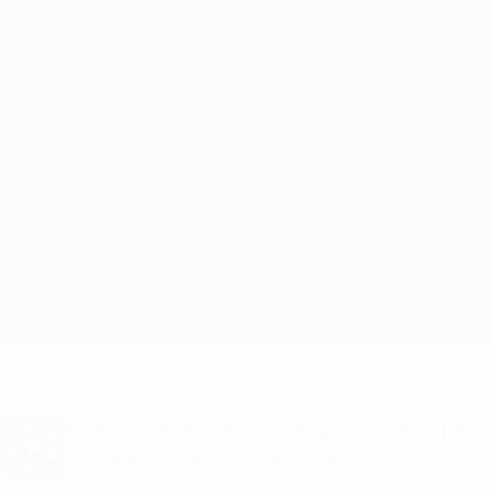
Saltar
para
o
Oficial da Champions League
Obtenha
conteúdo
Resultados em directo e Fantasy
principal
UEFA Champions League
Copenhagen vs Porto Informação do jogo
Geral
Actualizações
Informação do jogo
Quer receber alertas de golos e equipas
iniciais? Obtenha a app agora!