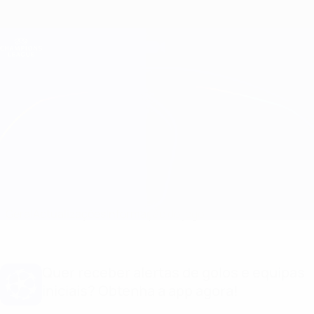
Saltar
para
o
Oficial da Champions League
Obtenha
conteúdo
Resultados em directo e Fantasy
principal
UEFA Champions League
Copenhagen vs Leicester
Geral
Actualizações
Informação do jogo
Quer receber alertas de golos e equipas
iniciais? Obtenha a app agora!