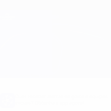
Saltar
para
o
Oficial da Champions League
Obtenha
conteúdo
Resultados em directo e Fantasy
principal
UEFA Champions League
Arsenal vs Ludogorets Equipas
Geral
Actualizações
Informação do jogo
Quer receber alertas de golos e equipas
iniciais? Obtenha a app agora!