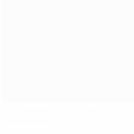
Saúl e Oblak valem três pontos ao Atlético no PSV
Factos do jogo