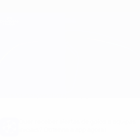
Saltar
para
o
Oficial da Champions League
Obtenha
conteúdo
Resultados em directo e Fantasy
principal
UEFA Champions League
Dynamo Kyiv vs Napoli Equipas
Geral
Actualizações
Informação do jogo
Quer receber alertas de golos e equipas
iniciais? Obtenha a app agora!