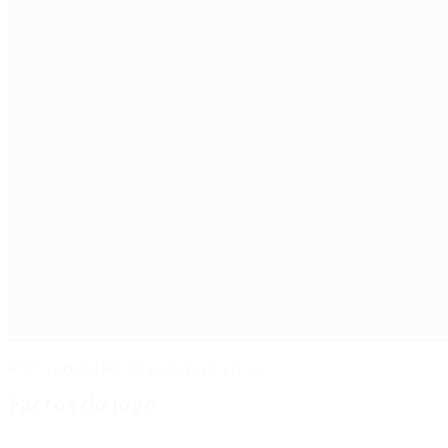
Porto abate Roma reduzida a nove
Factos do jogo