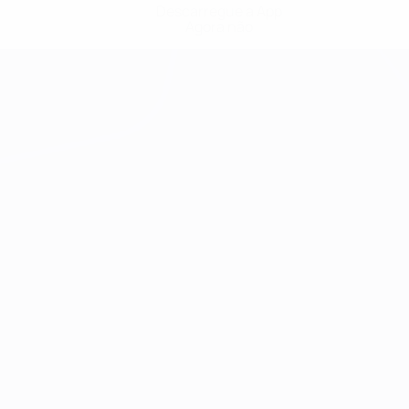
Descarregue a App
Agora não