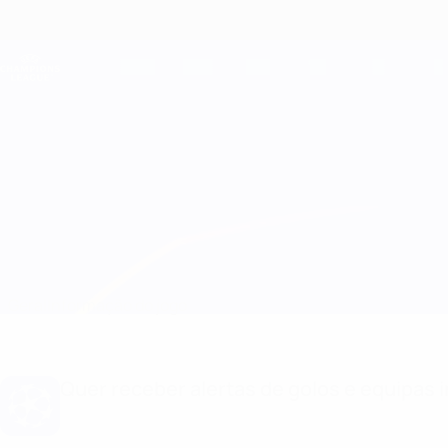
Saltar
para
o
Oficial da Champions League
conteúdo
Resultados em directo e Fantasy
principal
UEFA Champions League
Roma vs Porto
Geral
Informação do jogo
Quer receber alertas de golos e equipas i